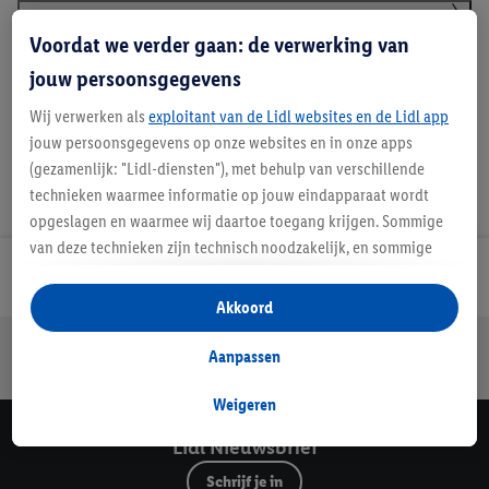
Voordat we verder gaan: de verwerking van
Details over productveiligheid
jouw persoonsgegevens
Wij verwerken als
exploitant van de Lidl websites en de Lidl app
jouw persoonsgegevens op onze websites en in onze apps
(gezamenlijk: "Lidl-diensten"), met behulp van verschillende
technieken waarmee informatie op jouw eindapparaat wordt
opgeslagen en waarmee wij daartoe toegang krijgen. Sommige
van deze technieken zijn technisch noodzakelijk, en sommige
technieken worden met jouw toestemming gebruikt voor het
Lidl Nieuwsbrief
opslaan van voorkeursinstellingen, het verzamelen en
Akkoord
analyseren van statistieken of voor het tonen van
Jouw voordelen bij ons als Lidl webshop klant
gepersonaliseerde reclame binnen en buiten de Lidl-diensten.
Aanpassen
Gratis retourneren
Veilig winkelen
30 dagen bedenktijd
Als je lid bent van het Lidl Plus-programma, dan worden
gegevens over jouw aankoopgedrag in de winkel ook voor de
Weigeren
hiervoor genoemde doeleinden verwerkt.
Lidl Nieuwsbrief
Als je hier toestemming geeft aan ons voor het personaliseren
Schrijf je in
van reclame en als je vervolgens een Lidl Plus-account