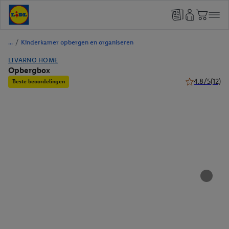
/
Kinderkamer opbergen en organiseren
LIVARNO HOME
Opbergbox
4.8/5
(12)
Beste beoordelingen
4.8 van 5 ster