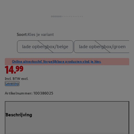
Soort:
Kies je variant
lade opbergbox/beige
lade opbergbox/groen
Online uitverkocht! Vergelijkbare producten vind je hier.
14.99
Incl. BTW excl.
Levering
Artikelnummer:
100386025
Beschrijving