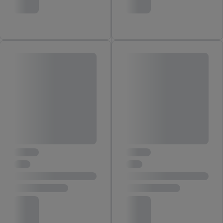
in onze
privacyverklaring
.
Je vindt de impressum voor de Lidl
website hier.
Klik
hier
voor meer informatie over de cookies die
wij inzetten.