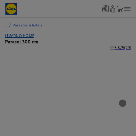
/
Parasols & luifels
LIVARNO HOME
Parasol 300 cm
3.8/5
(29)
3.8 van 5 ster