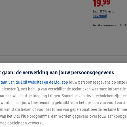
19.99
Incl. BTW excl.
Levering
Artikelnummer:
100
r gaan: de verwerking van jouw persoonsgegevens
itant van de Lidl websites en de Lidl app
jouw persoonsgegevens op onze w
l-diensten"), met behulp van verschillende technieken waarmee informati
armee wij daartoe toegang krijgen. Sommige van deze technieken zijn tec
worden met jouw toestemming gebruikt voor het opslaan van voorkeursins
n van statistieken of voor het tonen van gepersonaliseerde reclame binne
ent van het Lidl Plus-programma, dan worden gegevens over jouw aankoopge
mde doeleinden verwerkt.