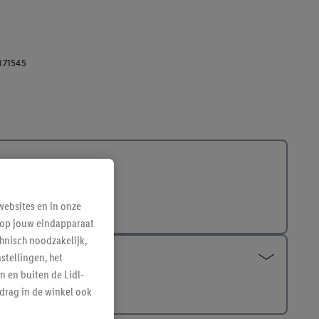
371545
ebsites en in onze
e op jouw eindapparaat
hnisch noodzakelijk,
tellingen, het
n en buiten de Lidl-
drag in de winkel ook