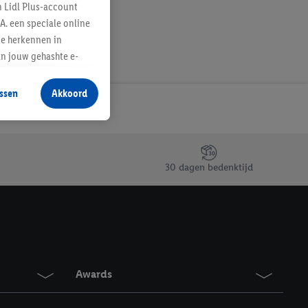
n Lidl Plus-account
A. een speciale online
te herkennen in
an jouw gehashte e-
aan jou zijn
ssen
Akkoord
r producten waarin je
 winkel te plaatsen
innen verschillende
 van jouw gehashte e-
30 dagen bedenktijd
an jou kunnen worden
erking.
en vergelijkbare
en. Meer informatie,
Awards
t moment in te
r
voor meer informatie