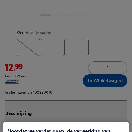
Kleur:
Kies je variant
12.99
Incl. BTW excl.
In Winkelwagen
Levering
Artikelnummer:
100380010
Beschrijving
Voordat we verder gaan: de verwerking van