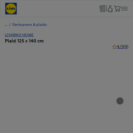
/
Sierkussens & plaids
LIVARNO HOME
Plaid 125 x 140 cm
4/5
(9)
4 van 5 ste