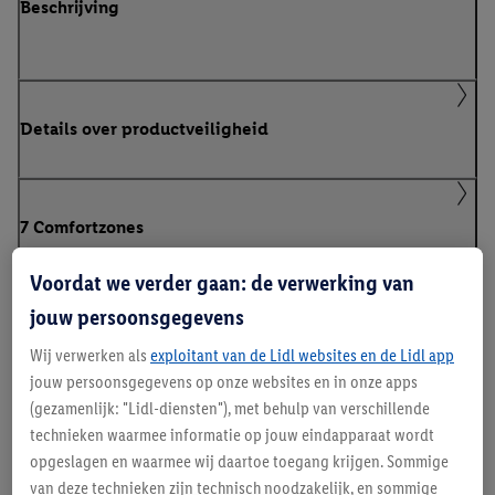
Beschrijving
Details over productveiligheid
7 Comfortzones
Voordat we verder gaan: de verwerking van
jouw persoonsgegevens
Kies de juiste hardheid
Wij verwerken als
exploitant van de Lidl websites en de Lidl app
jouw persoonsgegevens op onze websites en in onze apps
(gezamenlijk: "Lidl-diensten"), met behulp van verschillende
Gebruikstips na levering
technieken waarmee informatie op jouw eindapparaat wordt
opgeslagen en waarmee wij daartoe toegang krijgen. Sommige
van deze technieken zijn technisch noodzakelijk, en sommige