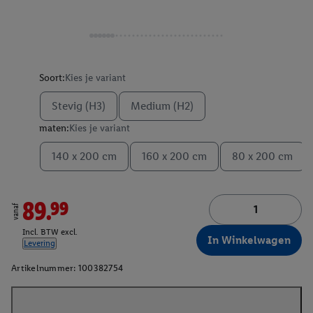
Soort:
Kies je variant
Stevig (H3)
Medium (H2)
maten:
Kies je variant
140 x 200 cm
160 x 200 cm
80 x 200 cm
89.99
vanaf
Incl. BTW excl.
In Winkelwagen
Levering
Artikelnummer:
100382754