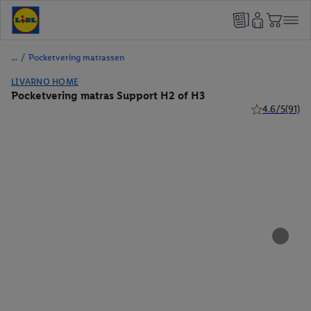
/
Pocketvering matrassen
LIVARNO HOME
Pocketvering matras Support H2 of H3
4.6/5
(91)
4.6 van 5 ster