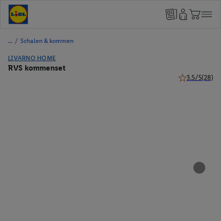
/
Schalen & kommen
LIVARNO HOME
RVS kommenset
3.5/5
(28)
3.5 van 5 ster