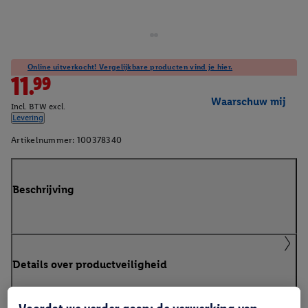
Online uitverkocht! Vergelijkbare producten vind je hier.
11.99
Waarschuw mij
Incl. BTW excl.
Levering
Artikelnummer:
100378340
Beschrijving
Details over productveiligheid