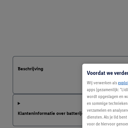
Beschrijving
Voordat we verde
Wij verwerken als
explo
apps (gezamenlijk: "Lid
wordt opgeslagen en wa
en sommige technieken 
verzamelen en analysere
Klanteninformatie over batterijen Europese Batterij
diensten. Als je lid b
voor de hiervoor genoe