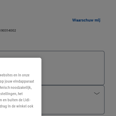
Waarschuw mij
390314002
ebsites en in onze
e op jouw eindapparaat
hnisch noodzakelijk,
tellingen, het
n en buiten de Lidl-
drag in de winkel ook