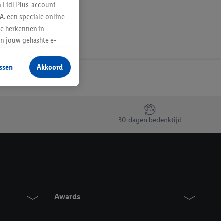
n Lidl Plus-account
A. een speciale online
te herkennen in
an jouw gehashte e-
aan jou zijn
ssen
Akkoord
r producten waarin je
 winkel te plaatsen
innen verschillende
 van jouw gehashte e-
30 dagen bedenktijd
an jou kunnen worden
erking.
en vergelijkbare
en. Meer informatie,
Awards
t moment in te
r
voor meer informatie