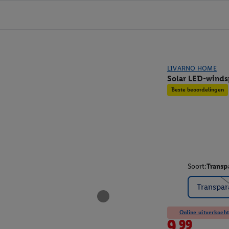
LIVARNO HOME
Solar LED-winds
Beste beoordelingen
Soort:
Transp
Transpar
Online uitverkocht
9.99