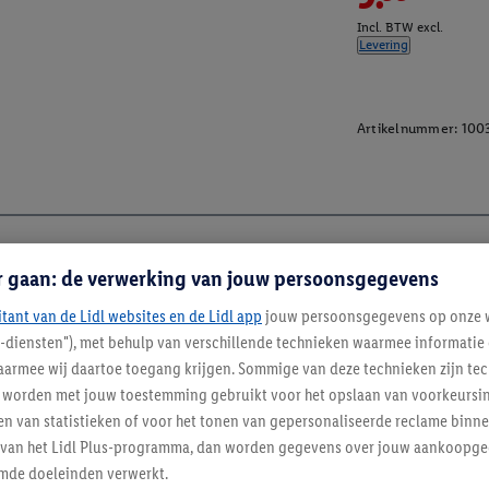
Incl. BTW excl.
Levering
Artikelnummer:
100
r gaan: de verwerking van jouw persoonsgegevens
itant van de Lidl websites en de Lidl app
jouw persoonsgegevens op onze w
l-diensten"), met behulp van verschillende technieken waarmee informati
armee wij daartoe toegang krijgen. Sommige van deze technieken zijn tec
worden met jouw toestemming gebruikt voor het opslaan van voorkeursins
n van statistieken of voor het tonen van gepersonaliseerde reclame binne
enverordening
ent van het Lidl Plus-programma, dan worden gegevens over jouw aankoopge
mde doeleinden verwerkt.