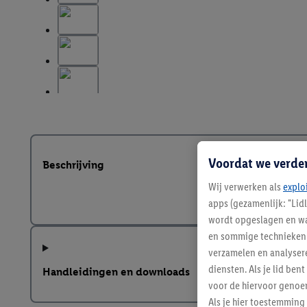
Voordat we verde
Beschrijving
Wij verwerken als
explo
apps (gezamenlijk: "Lid
wordt opgeslagen en wa
en sommige technieken 
verzamelen en analysere
diensten. Als je lid b
Handleidingen en downloads
voor de hiervoor genoe
Als je hier toestemming