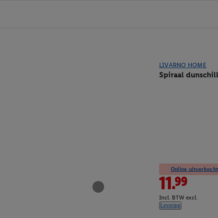
LIVARNO HOME
Spiraal dunschil
Online uitverkocht
11.99
Incl. BTW excl.
Levering