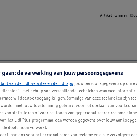
Artikelnummer:
100
r gaan: de verwerking van jouw persoonsgegevens
itant van de Lidl websites en de Lidl app
jouw persoonsgegevens op onze w
l-diensten"), met behulp van verschillende technieken waarmee informati
armee wij daartoe toegang krijgen. Sommige van deze technieken zijn tec
worden met jouw toestemming gebruikt voor het opslaan van voorkeursins
n van statistieken of voor het tonen van gepersonaliseerde reclame binne
ent van het Lidl Plus-programma, dan worden gegevens over jouw aankoopge
mde doeleinden verwerkt.
 geeft aan ons voor het personaliseren van reclame en als je vervolgens ee