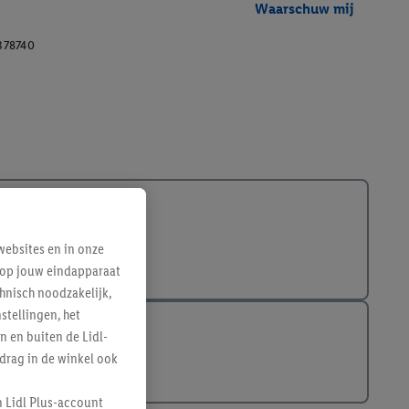
Waarschuw mij
378740
ebsites en in onze
e op jouw eindapparaat
hnisch noodzakelijk,
tellingen, het
n en buiten de Lidl-
drag in de winkel ook
n Lidl Plus-account