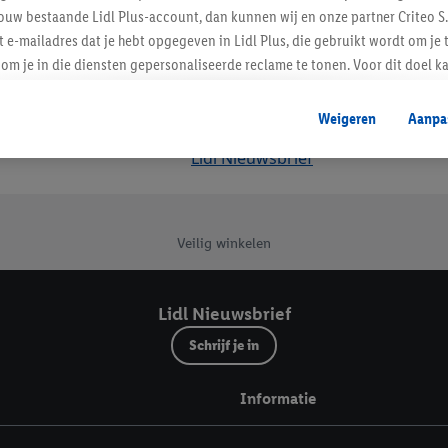
ouw bestaande Lidl Plus-account, dan kunnen wij en onze partner Criteo S.
t e-mailadres dat je hebt opgegeven in Lidl Plus, die gebruikt wordt om je 
om je in die diensten gepersonaliseerde reclame te tonen. Voor dit doel k
mengevoegd met andere identifiers of met identifiers die door Criteo S.A. 
Weigeren
Aanpa
mming geeft, dan kunnen retargeting advertenties worden weergegeven voo
Lidl Nieuwsbrief
etoond (bijvoorbeeld door het product in een winkelmandje van een online
. De retargeting advertenties kunnen op verschillende eindapparaten en b
ergegeven, als verschillende eindapparaten en Lidl-diensten, met behulp
ele andere identifiers of met identifiers waarover Criteo S.A. beschikt, a
Veilig winkelen
je aangeven met welke cookies en vergelijkbare technieken en met welke
e instemt. Verder kan je er meer informatie vinden over de gegevensverw
Lidl Nieuwsbrief
eren", kies je voor de optie dat er enkel technisch noodzakelijke cookies 
Schrijf je in
uikt.
ikken, stem je in met alle verwerkingen voor alle bovengenoemde doeleind
Informatie
agperiode van de gegevens en je recht om jouw toestemming op elk gewens
privacyverklaring
.
Je vindt de impressum voor de Lidl website hier.
Klik
hie