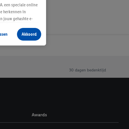
A. een speciale online
te herkennen in
an jouw gehashte e-
aan jou zijn
ssen
Akkoord
r producten waarin je
 winkel te plaatsen
innen verschillende
 van jouw gehashte e-
an jou kunnen worden
30 dagen bedenktijd
erking.
en vergelijkbare
en. Meer informatie,
Awards
t moment in te
r
voor meer informatie