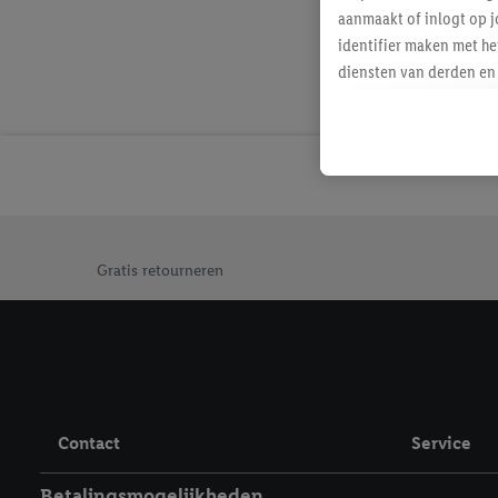
aanmaakt of inlogt op j
identifier maken met he
diensten van derden en 
mailadres ook worden sa
toegewezen.
Als je hiervoor toeste
eerder interesse hebt g
maar het niet te kopen)
Lidl-diensten worden we
Jouw voordelen bij ons als Lidl webshop klant
mailadres en met eventu
Gratis retourneren
toegewezen.
Onder "Aanpassen" kun 
verwerkingsdoeleinden j
Door te klikken op "Weig
technieken worden gebr
Door op "Akkoord" te kl
Contact
Service
inclusief over de opsl
trekken, vind je in onze
Betalingsmogelijkheden