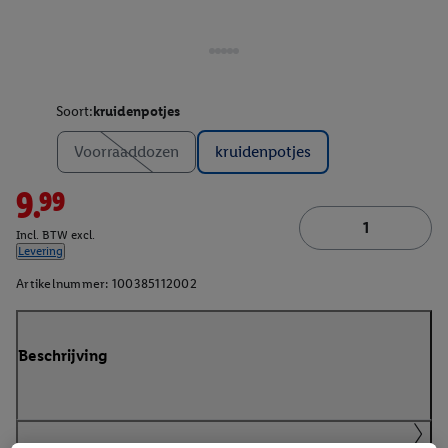
Soort:
kruidenpotjes
Voorraaddozen
kruidenpotjes
9.99
Incl. BTW excl.
Levering
Artikelnummer:
100385112002
Beschrijving