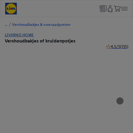
/
Vershoudbakjes & voorraadpotten
LIVARNO HOME
Vershoudbakjes of kruidenpotjes
4.5/5
(135)
4.5 van 5 sterr