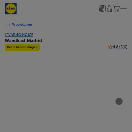
/
Woonkamer
LIVARNO HOME
Wandkast Madrid
4.8/5
(6)
Beste beoordelingen
4.8 van 5 ste