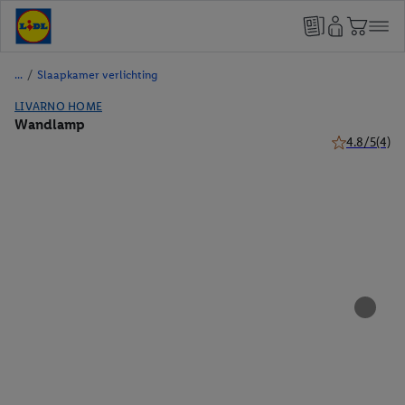
/
Slaapkamer verlichting
LIVARNO HOME
Wandlamp
4.8/5
(4)
4.8 van 5 ste