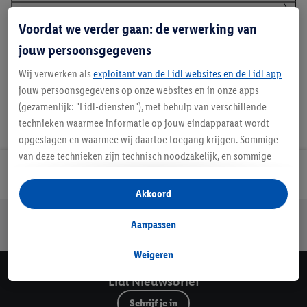
Voordat we verder gaan: de verwerking van
Handleidingen en downloads
jouw persoonsgegevens
Wij verwerken als
exploitant van de Lidl websites en de Lidl app
jouw persoonsgegevens op onze websites en in onze apps
(gezamenlijk: "Lidl-diensten"), met behulp van verschillende
technieken waarmee informatie op jouw eindapparaat wordt
opgeslagen en waarmee wij daartoe toegang krijgen. Sommige
van deze technieken zijn technisch noodzakelijk, en sommige
technieken worden met jouw toestemming gebruikt voor het
Lidl Nieuwsbrief
opslaan van voorkeursinstellingen, het verzamelen en
Akkoord
analyseren van statistieken of voor het tonen van
Jouw voordelen bij ons als Lidl webshop klant
gepersonaliseerde reclame binnen en buiten de Lidl-diensten.
Aanpassen
Gratis retourneren
Veilig winkelen
30 dagen bedenktijd
Als je lid bent van het Lidl Plus-programma, dan worden
gegevens over jouw aankoopgedrag in de winkel ook voor de
Weigeren
hiervoor genoemde doeleinden verwerkt.
Lidl Nieuwsbrief
Als je hier toestemming geeft aan ons voor het personaliseren
van reclame en als je vervolgens een Lidl Plus-account
Schrijf je in