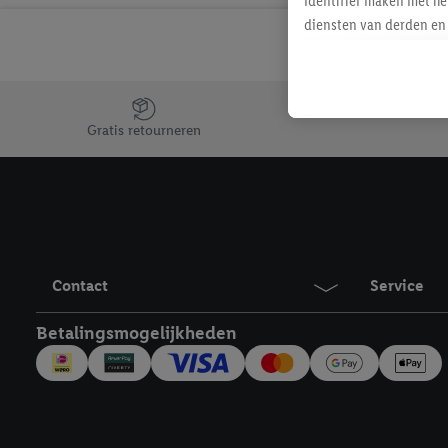
identifier maken met he
diensten van derden en 
mailadres ook worden sa
toegewezen.
Als je hiervoor toeste
Jouw voordelen bij ons als Lidl webshop klant
eerder interesse hebt g
Gratis retourneren
maar het niet te kopen)
Lidl-diensten worden we
mailadres en met eventu
toegewezen.
Onder "Aanpassen" kun 
verwerkingsdoeleinden j
Contact
Service
Door te klikken op "Weig
technieken worden gebr
Betalingsmogelijkheden
Door op "Akkoord" te kl
inclusief over de opsl
trekken, vind je in onze
over de cookies die wij 