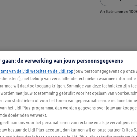
Artikelnummer:
100
r gaan: de verwerking van jouw persoonsgegevens
itant van de Lidl websites en de Lidl app
jouw persoonsgegevens op onze w
l-diensten"), met behulp van verschillende technieken waarmee informati
armee wij daartoe toegang krijgen. Sommige van deze technieken zijn tec
worden met jouw toestemming gebruikt voor het opslaan van voorkeursins
n van statistieken of voor het tonen van gepersonaliseerde reclame binne
ent van het Lidl Plus-programma, dan worden gegevens over jouw aankoopge
mde doeleinden verwerkt.
 geeft aan ons voor het personaliseren van reclame en als je vervolgens ee
ouw bestaande Lidl Plus-account, dan kunnen wij en onze partner Criteo S.