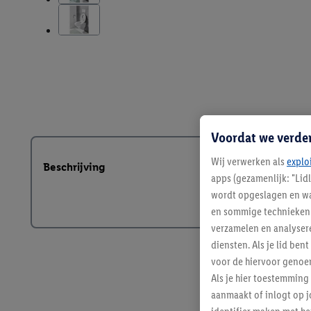
Voordat we verde
Wij verwerken als
explo
Beschrijving
apps (gezamenlijk: "Lid
wordt opgeslagen en wa
en sommige technieken 
verzamelen en analysere
diensten. Als je lid b
voor de hiervoor genoe
Als je hier toestemming
aanmaakt of inlogt op j