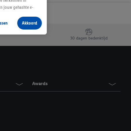
te herkennen in
an jouw gehashte e-
aan jou zijn
ssen
Akkoord
r producten waarin je
 winkel te plaatsen
30 dagen bedenktijd
innen verschillende
 van jouw gehashte e-
an jou kunnen worden
erking.
Awards
en vergelijkbare
en. Meer informatie,
t moment in te
r
voor meer informatie