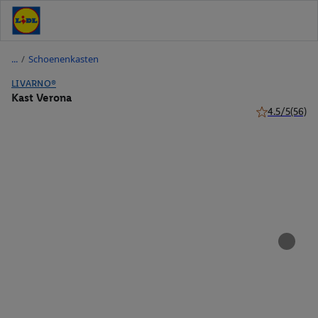
/
Schoenenkasten
LIVARNO®
Kast Verona
4.5/5
(56)
4.5 van 5 ster