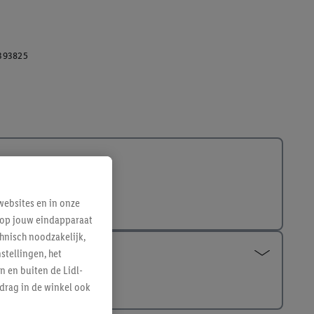
393825
ebsites en in onze
e op jouw eindapparaat
hnisch noodzakelijk,
tellingen, het
n en buiten de Lidl-
drag in de winkel ook