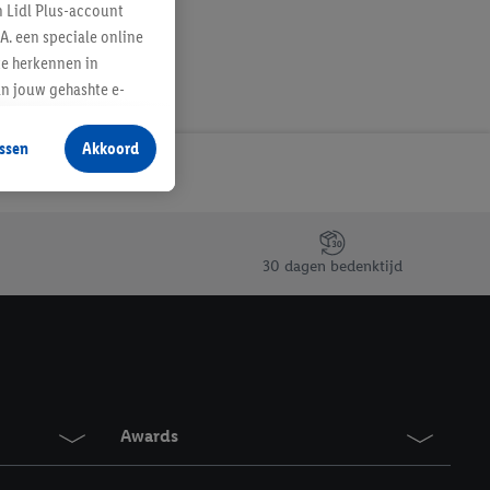
n Lidl Plus-account
A. een speciale online
te herkennen in
an jouw gehashte e-
aan jou zijn
ssen
Akkoord
r producten waarin je
 winkel te plaatsen
innen verschillende
 van jouw gehashte e-
30 dagen bedenktijd
an jou kunnen worden
erking.
en vergelijkbare
en. Meer informatie,
Awards
t moment in te
r
voor meer informatie