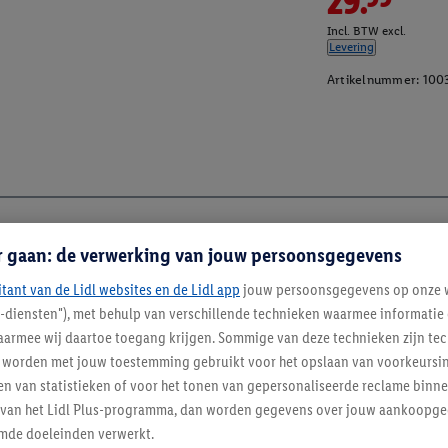
29.99
Incl. BTW excl.
Levering
Artikelnummer:
100
r gaan: de verwerking van jouw persoonsgegevens
itant van de Lidl websites en de Lidl app
jouw persoonsgegevens op onze w
l-diensten"), met behulp van verschillende technieken waarmee informati
armee wij daartoe toegang krijgen. Sommige van deze technieken zijn tec
worden met jouw toestemming gebruikt voor het opslaan van voorkeursins
n van statistieken of voor het tonen van gepersonaliseerde reclame binne
ent van het Lidl Plus-programma, dan worden gegevens over jouw aankoopge
mde doeleinden verwerkt.