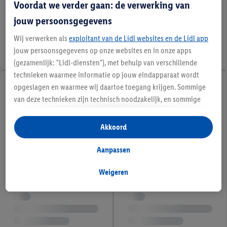
Voordat we verder gaan: de verwerking van
jouw persoonsgegevens
Wij verwerken als
exploitant van de Lidl websites en de Lidl app
jouw persoonsgegevens op onze websites en in onze apps
(gezamenlijk: "Lidl-diensten"), met behulp van verschillende
technieken waarmee informatie op jouw eindapparaat wordt
opgeslagen en waarmee wij daartoe toegang krijgen. Sommige
van deze technieken zijn technisch noodzakelijk, en sommige
technieken worden met jouw toestemming gebruikt voor het
opslaan van voorkeursinstellingen, het verzamelen en
Akkoord
analyseren van statistieken of voor het tonen van
gepersonaliseerde reclame binnen en buiten de Lidl-diensten.
Aanpassen
Als je lid bent van het Lidl Plus-programma, dan worden
gegevens over jouw aankoopgedrag in de winkel ook voor de
Weigeren
hiervoor genoemde doeleinden verwerkt.
Als je hier toestemming geeft aan ons voor het personaliseren
van reclame en als je vervolgens een Lidl Plus-account
aanmaakt of inlogt op jouw bestaande Lidl Plus-account, dan