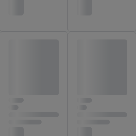
je instemt. Verder kan je er meer informatie vinden over de
gegevensverwerking.
Door te klikken op "Weigeren", kies je voor de optie dat er enkel
technisch noodzakelijke cookies en vergelijkbare technieken
worden gebruikt.
Door op "Akkoord" te klikken, stem je in met alle verwerkingen
voor alle bovengenoemde doeleinden. Meer informatie,
inclusief over de opslagperiode van de gegevens en je recht om
jouw toestemming op elk gewenst moment in te trekken, vind je
in onze
privacyverklaring
.
Je vindt de impressum voor de Lidl
website hier.
Klik
hier
voor meer informatie over de cookies die
wij inzetten.