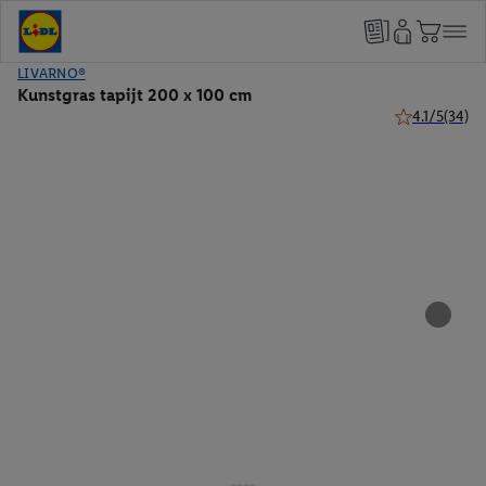
LIVARNO®
Kunstgras tapijt 200 x 100 cm
4.1/5
(34)
4.1 van 5 ster