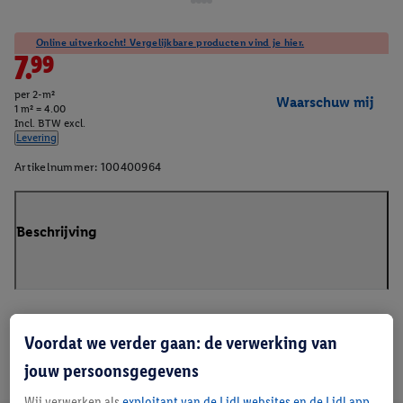
Online uitverkocht! Vergelijkbare producten vind je hier.
7.99
per 2-m²
Waarschuw mij
1 m² = 4.00
Incl. BTW excl.
Levering
Artikelnummer:
100400964
Beschrijving
Voordat we verder gaan: de verwerking van
jouw persoonsgegevens
Wij verwerken als
exploitant van de Lidl websites en de Lidl app