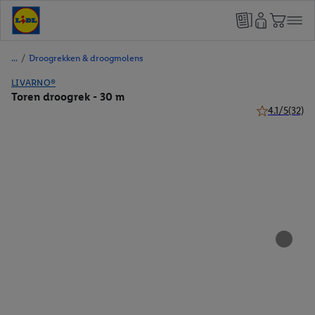
/
Droogrekken & droogmolens
LIVARNO®
Toren droogrek - 30 m
4.1/5
(32)
4.1 van 5 ster