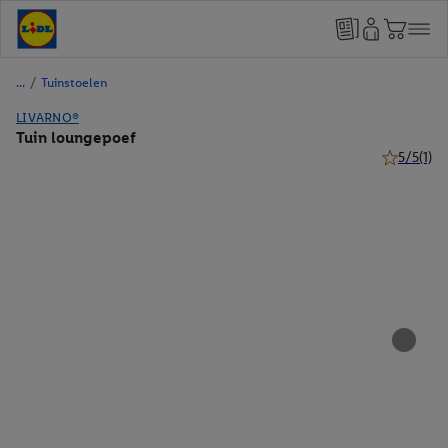
/
Tuinstoelen
LIVARNO®
Tuin loungepoef
5/5
(1)
5 van 5 ste