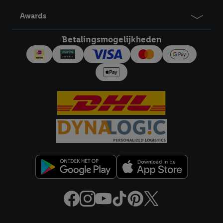
derden en om je in die diensten gepersonaliseerde reclame te
Awards
tonen. Voor dit doel kan jouw gehashte e-mailadres ook worden
samengevoegd met andere identifiers of met identifiers die
Betalingsmogelijkheden
door Criteo S.A. aan jou zijn toegewezen.
Als je hiervoor toestemming geeft, dan kunnen retargeting
advertenties worden weergegeven voor producten waarin je
eerder interesse hebt getoond (bijvoorbeeld door het product
in een winkelmandje van een online winkel te plaatsen maar het
niet te kopen). De retargeting advertenties kunnen op
verschillende eindapparaten en binnen verschillende Lidl-
diensten worden weergegeven, als verschillende eindapparaten
en Lidl-diensten, met behulp van jouw gehashte e-mailadres en
met eventuele andere identifiers of met identifiers waarover
Criteo S.A. beschikt, aan jou kunnen worden toegewezen.
Onder "Aanpassen" kun je aangeven met welke cookies en
vergelijkbare technieken en met welke verwerkingsdoeleinden
je instemt. Verder kan je er meer informatie vinden over de
gegevensverwerking.
Door te klikken op "Weigeren", kies je voor de optie dat er enkel