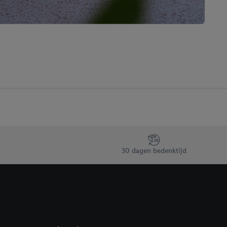
r
voor meer informatie
30 dagen bedenktijd