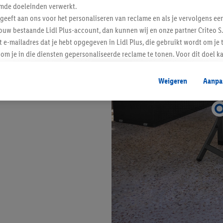
mde doeleinden verwerkt.
 geeft aan ons voor het personaliseren van reclame en als je vervolgens ee
ouw bestaande Lidl Plus-account, dan kunnen wij en onze partner Criteo S.
t e-mailadres dat je hebt opgegeven in Lidl Plus, die gebruikt wordt om je 
om je in die diensten gepersonaliseerde reclame te tonen. Voor dit doel k
mengevoegd met andere identifiers of met identifiers die door Criteo S.A. 
Weigeren
Aanpa
mming geeft, dan kunnen retargeting advertenties worden weergegeven voo
etoond (bijvoorbeeld door het product in een winkelmandje van een online
. De retargeting advertenties kunnen op verschillende eindapparaten en b
ergegeven, als verschillende eindapparaten en Lidl-diensten, met behulp
ele andere identifiers of met identifiers waarover Criteo S.A. beschikt, a
je aangeven met welke cookies en vergelijkbare technieken en met welke
e instemt. Verder kan je er meer informatie vinden over de gegevensverw
eren", kies je voor de optie dat er enkel technisch noodzakelijke cookies 
uikt.
ikken, stem je in met alle verwerkingen voor alle bovengenoemde doeleind
agperiode van de gegevens en je recht om jouw toestemming op elk gewens