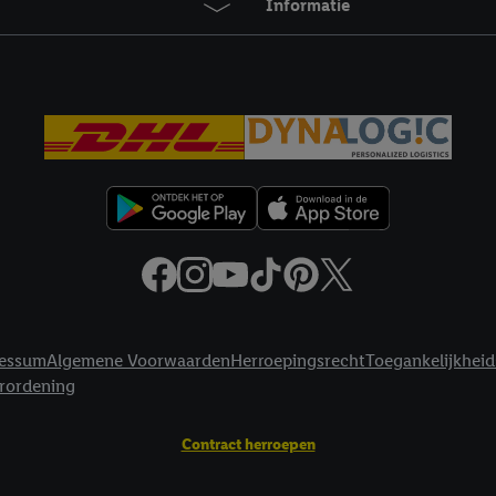
Informatie
essum
Algemene Voorwaarden
Herroepingsrecht
Toegankelijkheid
erordening
Contract herroepen