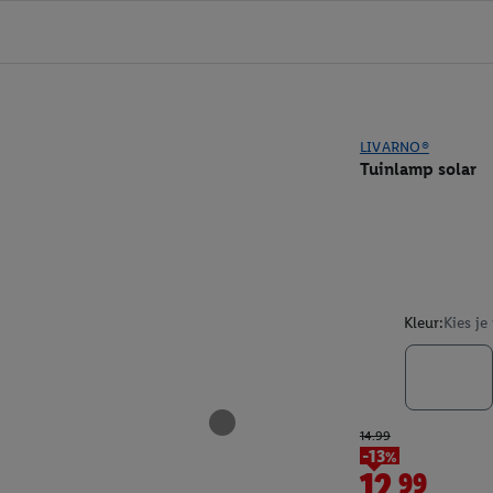
LIVARNO®
Tuinlamp solar
Kleur:
Kies je
14.99
-13%
12.99