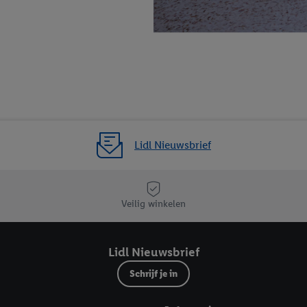
privacyverklaring
.
Je vindt de impressum voor de Lidl website hier.
Klik
hie
inzetten.
Lidl Nieuwsbrief
Veilig winkelen
Lidl Nieuwsbrief
Schrijf je in