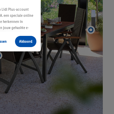
n Lidl Plus-account
A. een speciale online
te herkennen in
an jouw gehashte e-
aan jou zijn
ssen
Akkoord
r producten waarin je
 winkel te plaatsen
innen verschillende
 van jouw gehashte e-
an jou kunnen worden
erking.
en vergelijkbare
en. Meer informatie,
t moment in te