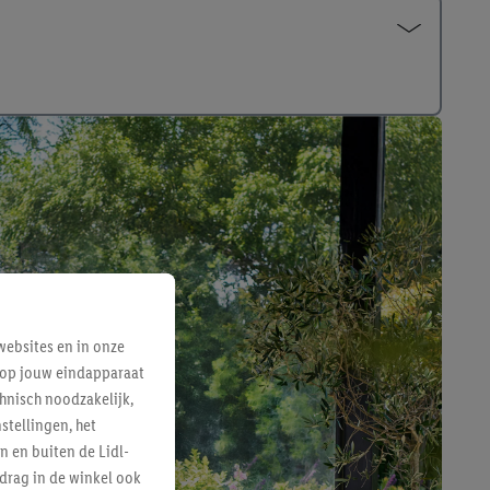
ebsites en in onze
e op jouw eindapparaat
hnisch noodzakelijk,
tellingen, het
n en buiten de Lidl-
drag in de winkel ook