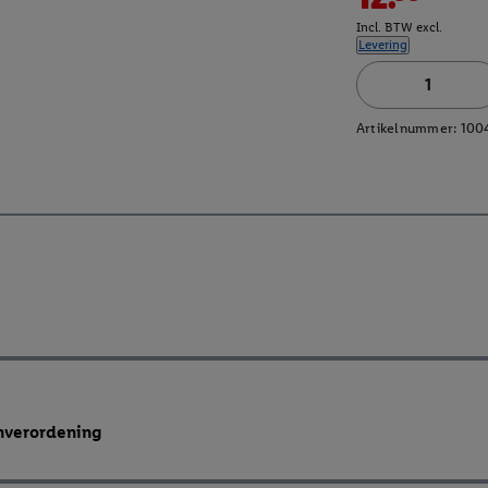
Incl. BTW excl.
Levering
Artikelnummer:
100
enverordening