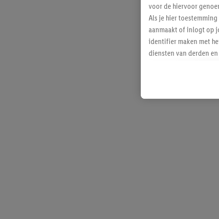
voor de hiervoor genoe
Als je hier toestemming
aanmaakt of inlogt op j
identifier maken met he
diensten van derden en 
mailadres ook worden sa
toegewezen.
Als je hiervoor toeste
eerder interesse hebt g
maar het niet te kopen)
Lidl-diensten worden we
mailadres en met eventu
toegewezen.
Onder "Aanpassen" kun 
verwerkingsdoeleinden j
Door te klikken op "Weig
technieken worden gebr
Door op "Akkoord" te kl
inclusief over de opsl