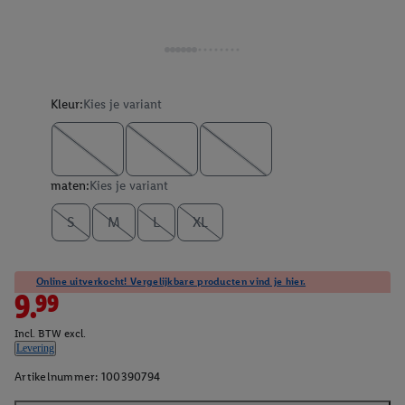
Kleur:
Kies je variant
maten:
Kies je variant
S
M
L
XL
Online uitverkocht! Vergelijkbare producten vind je hier.
9.99
Incl. BTW excl.
Levering
Artikelnummer:
100390794