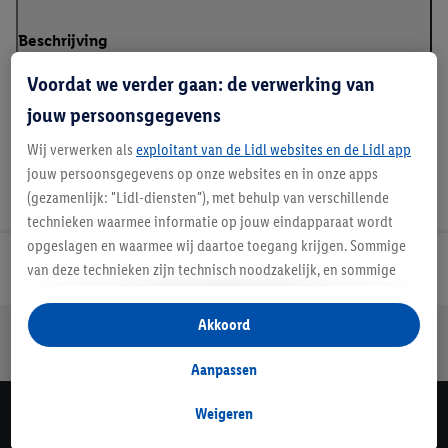
Beschrijving
Voordat we verder gaan: de verwerking van
jouw persoonsgegevens
Wij verwerken als
exploitant van de Lidl websites en de Lidl app
jouw persoonsgegevens op onze websites en in onze apps
(gezamenlijk: "Lidl-diensten"), met behulp van verschillende
technieken waarmee informatie op jouw eindapparaat wordt
opgeslagen en waarmee wij daartoe toegang krijgen. Sommige
Lidl Nieuwsbrief
van deze technieken zijn technisch noodzakelijk, en sommige
technieken worden met jouw toestemming gebruikt voor het
opslaan van voorkeursinstellingen, het verzamelen en
Akkoord
Jouw voordelen bij ons als Lidl webshop klant
analyseren van statistieken of voor het tonen van
Gratis retourneren
Veilig winkelen
30 dagen bedenktijd
gepersonaliseerde reclame binnen en buiten de Lidl-diensten.
Aanpassen
Als je lid bent van het Lidl Plus-programma, dan worden
gegevens over jouw aankoopgedrag in de winkel ook voor de
Weigeren
Lidl Nieuwsbrief
hiervoor genoemde doeleinden verwerkt.