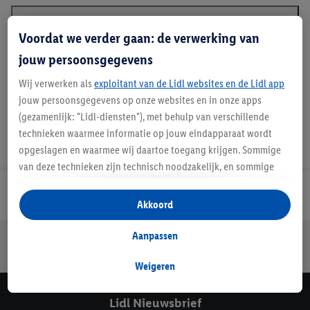
Voordat we verder gaan: de verwerking van
Beschrijving
jouw persoonsgegevens
Wij verwerken als
exploitant van de Lidl websites en de Lidl app
jouw persoonsgegevens op onze websites en in onze apps
(gezamenlijk: "Lidl-diensten"), met behulp van verschillende
technieken waarmee informatie op jouw eindapparaat wordt
opgeslagen en waarmee wij daartoe toegang krijgen. Sommige
van deze technieken zijn technisch noodzakelijk, en sommige
technieken worden met jouw toestemming gebruikt voor het
Lidl Nieuwsbrief
opslaan van voorkeursinstellingen, het verzamelen en
Akkoord
analyseren van statistieken of voor het tonen van
gepersonaliseerde reclame binnen en buiten de Lidl-diensten.
Aanpassen
Jouw voordelen bij ons als Lidl webshop klant
Als je lid bent van het Lidl Plus-programma, dan worden
Gratis retourneren
Veilig winkelen
30 dagen bedenktijd
gegevens over jouw aankoopgedrag in de winkel ook voor de
Weigeren
hiervoor genoemde doeleinden verwerkt.
Als je hier toestemming geeft aan ons voor het personaliseren
Lidl Nieuwsbrief