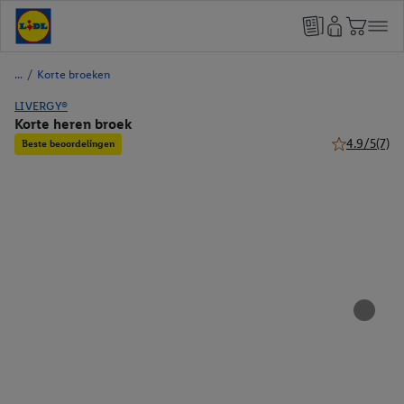
/
Korte broeken
LIVERGY®
Korte heren broek
4.9/5
(7)
Beste beoordelingen
4.9 van 5 ste