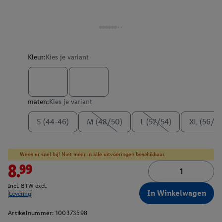
Kleur:
Kies je variant
maten:
Kies je variant
S (44-46)
M (48/50)
L (52/54)
XL (56/58
Wees er snel bij! Niet meer in alle uitvoeringen beschikbaar.
8.99
Incl. BTW excl.
In Winkelwagen
Levering
Artikelnummer:
100373598