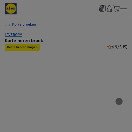
/
Korte broeken
LIVERGY®
Korte heren broek
4.9/5
(15)
Beste beoordelingen
4.9 van 5 ster