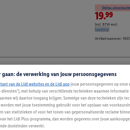
Online uitverkocht
19.99
Incl. BTW excl.
Levering
Artikelnummer:
100
r gaan: de verwerking van jouw persoonsgegevens
itant van de Lidl websites en de Lidl app
jouw persoonsgegevens op onze w
l-diensten"), met behulp van verschillende technieken waarmee informati
armee wij daartoe toegang krijgen. Sommige van deze technieken zijn tec
worden met jouw toestemming gebruikt voor het opslaan van voorkeursins
n van statistieken of voor het tonen van gepersonaliseerde reclame binne
ent van het Lidl Plus-programma, dan worden gegevens over jouw aankoopge
mde doeleinden verwerkt.