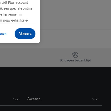
n Lidl Plus-account
A. een speciale online
te herkennen in
an jouw gehashte e-
aan jou zijn
ssen
Akkoord
r producten waarin je
 winkel te plaatsen
innen verschillende
 van jouw gehashte e-
30 dagen bedenktijd
an jou kunnen worden
erking.
en vergelijkbare
en. Meer informatie,
Awards
t moment in te
r
voor meer informatie