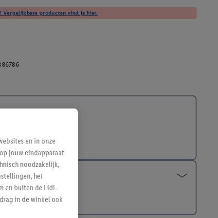
! Vergelijkbare producten vind je hier.
386786
ebsites en in onze
e op jouw eindapparaat
hnisch noodzakelijk,
tellingen, het
n en buiten de Lidl-
drag in de winkel ook