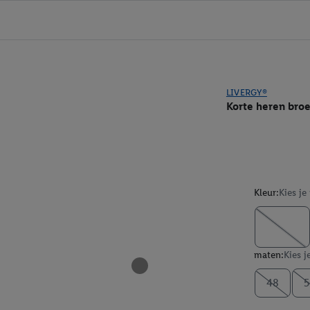
LIVERGY®
Korte heren bro
Kleur:
Kies je
maten:
Kies j
48
5