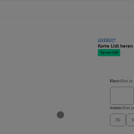
LIVERGY®
Korte Lidl heren
Tip van Lidl
Kleur:
Kies je
maten:
Kies j
30
3