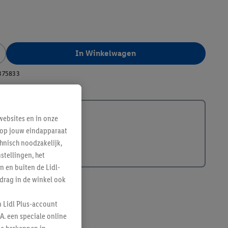
In Winkelwagen
375833
ebsites en in onze
e op jouw eindapparaat
hnisch noodzakelijk,
tellingen, het
n en buiten de Lidl-
drag in de winkel ook
n Lidl Plus-account
A. een speciale online