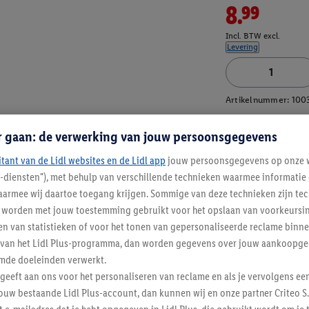
8.99
Incl. BTW excl.
Levering
Artikelnummer:
100
r gaan: de verwerking van jouw persoonsgegevens
itant van de Lidl websites en de Lidl app
jouw persoonsgegevens op onze w
l-diensten"), met behulp van verschillende technieken waarmee informati
armee wij daartoe toegang krijgen. Sommige van deze technieken zijn tec
worden met jouw toestemming gebruikt voor het opslaan van voorkeursins
n van statistieken of voor het tonen van gepersonaliseerde reclame binne
ent van het Lidl Plus-programma, dan worden gegevens over jouw aankoopge
mde doeleinden verwerkt.
 geeft aan ons voor het personaliseren van reclame en als je vervolgens ee
ouw bestaande Lidl Plus-account, dan kunnen wij en onze partner Criteo S.