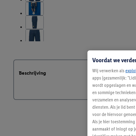
Voordat we verde
Wij verwerken als
explo
Beschrijving
apps (gezamenlijk: "Lid
wordt opgeslagen en wa
en sommige technieken 
verzamelen en analysere
diensten. Als je lid b
voor de hiervoor genoe
Als je hier toestemming
aanmaakt of inlogt op j