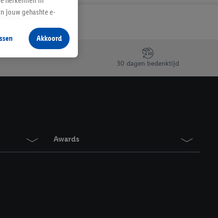
te herkennen in
an jouw gehashte e-
aan jou zijn
ssen
Akkoord
r producten waarin je
 winkel te plaatsen
30 dagen bedenktijd
innen verschillende
 van jouw gehashte e-
an jou kunnen worden
erking.
Awards
en vergelijkbare
en. Meer informatie,
t moment in te
r
voor meer informatie