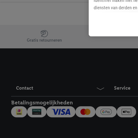
identifier maken met he
diensten van derden en 
mailadres ook worden sa
toegewezen.
Als je hiervoor toeste
Jouw voordelen bij ons als Lidl webshop klant
eerder interesse hebt g
Gratis retourneren
maar het niet te kopen)
Lidl-diensten worden we
mailadres en met eventu
toegewezen.
Onder "Aanpassen" kun 
verwerkingsdoeleinden j
Contact
Service
Door te klikken op "Weig
technieken worden gebr
Betalingsmogelijkheden
Door op "Akkoord" te kl
inclusief over de opsl
trekken, vind je in onze
over de cookies die wij 