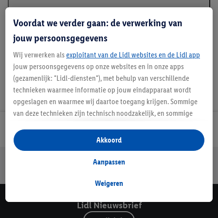
Beschrijving
Voordat we verder gaan: de verwerking van
jouw persoonsgegevens
Wij verwerken als
exploitant van de Lidl websites en de Lidl app
jouw persoonsgegevens op onze websites en in onze apps
(gezamenlijk: "Lidl-diensten"), met behulp van verschillende
technieken waarmee informatie op jouw eindapparaat wordt
opgeslagen en waarmee wij daartoe toegang krijgen. Sommige
van deze technieken zijn technisch noodzakelijk, en sommige
technieken worden met jouw toestemming gebruikt voor het
Lidl Nieuwsbrief
opslaan van voorkeursinstellingen, het verzamelen en
Akkoord
analyseren van statistieken of voor het tonen van
Jouw voordelen bij ons als Lidl webshop klant
gepersonaliseerde reclame binnen en buiten de Lidl-diensten.
Aanpassen
Gratis retourneren
Veilig winkelen
30 dagen bedenktijd
Als je lid bent van het Lidl Plus-programma, dan worden
gegevens over jouw aankoopgedrag in de winkel ook voor de
Weigeren
hiervoor genoemde doeleinden verwerkt.
Lidl Nieuwsbrief
Als je hier toestemming geeft aan ons voor het personaliseren