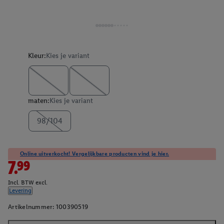
Kleur:
Kies je variant
maten:
Kies je variant
98/104
Online uitverkocht! Vergelijkbare producten vind je hier.
7.99
Incl. BTW excl.
Levering
Artikelnummer:
100390519