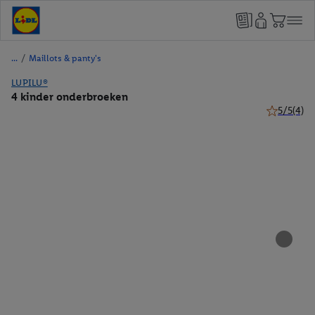
/
Maillots & panty's
LUPILU®
4 kinder onderbroeken
5/5
(4)
5 van 5 ste