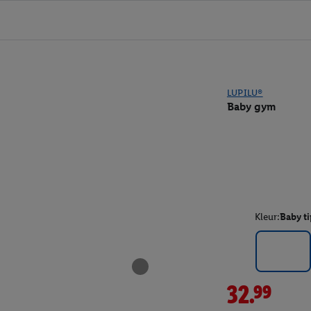
LUPILU®
Baby gym
Kleur:
Baby t
32.99