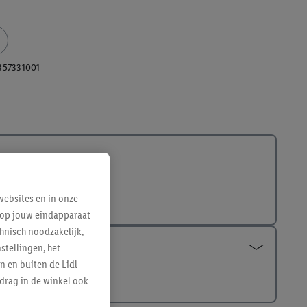
357331001
ebsites en in onze
e op jouw eindapparaat
hnisch noodzakelijk,
tellingen, het
n en buiten de Lidl-
drag in de winkel ook