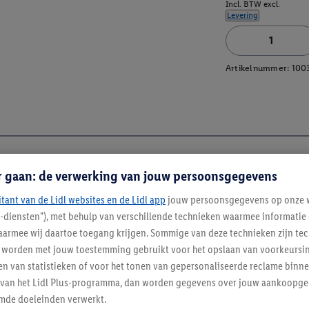
Incl. BTW excl.
Levering
Artikelnummer:
100
r gaan: de verwerking van jouw persoonsgegevens
itant van de Lidl websites en de Lidl app
jouw persoonsgegevens op onze w
l-diensten"), met behulp van verschillende technieken waarmee informati
armee wij daartoe toegang krijgen. Sommige van deze technieken zijn tec
worden met jouw toestemming gebruikt voor het opslaan van voorkeursins
n van statistieken of voor het tonen van gepersonaliseerde reclame binne
ent van het Lidl Plus-programma, dan worden gegevens over jouw aankoopge
mde doeleinden verwerkt.