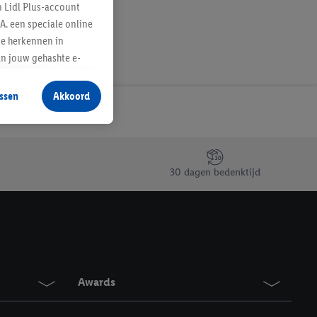
n Lidl Plus-account
A. een speciale online
te herkennen in
an jouw gehashte e-
aan jou zijn
ssen
Akkoord
r producten waarin je
 winkel te plaatsen
innen verschillende
 van jouw gehashte e-
30 dagen bedenktijd
an jou kunnen worden
erking.
en vergelijkbare
en. Meer informatie,
Awards
t moment in te
r
voor meer informatie