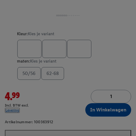
Kleur:
Kies je variant
maten:
Kies je variant
50/56
62-68
4.99
Incl. BTW excl.
In Winkelwagen
Levering
Artikelnummer:
100363912