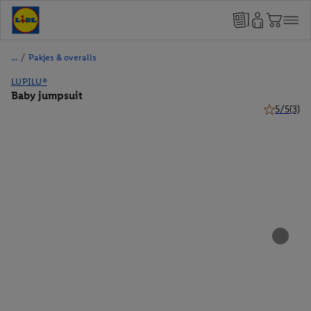
/
Pakjes & overalls
LUPILU®
Baby jumpsuit
5/5
(3)
5 van 5 ste