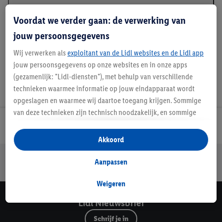
Beschrijving
Voordat we verder gaan: de verwerking van
jouw persoonsgegevens
Wij verwerken als
exploitant van de Lidl websites en de Lidl app
jouw persoonsgegevens op onze websites en in onze apps
(gezamenlijk: "Lidl-diensten"), met behulp van verschillende
technieken waarmee informatie op jouw eindapparaat wordt
opgeslagen en waarmee wij daartoe toegang krijgen. Sommige
van deze technieken zijn technisch noodzakelijk, en sommige
technieken worden met jouw toestemming gebruikt voor het
Lidl Nieuwsbrief
opslaan van voorkeursinstellingen, het verzamelen en
Akkoord
analyseren van statistieken of voor het tonen van
Jouw voordelen bij ons als Lidl webshop klant
gepersonaliseerde reclame binnen en buiten de Lidl-diensten.
Aanpassen
Gratis retourneren
Veilig winkelen
30 dagen bedenktijd
Als je lid bent van het Lidl Plus-programma, dan worden
gegevens over jouw aankoopgedrag in de winkel ook voor de
Weigeren
hiervoor genoemde doeleinden verwerkt.
Lidl Nieuwsbrief
Als je hier toestemming geeft aan ons voor het personaliseren
Schrijf je in
van reclame en als je vervolgens een Lidl Plus-account