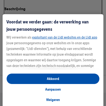
Beschrijving
Voordat we verder gaan: de verwerking van
jouw persoonsgegevens
Details over productveiligheid
Wij verwerken als
exploitant van de Lidl websites en de Lidl app
jouw persoonsgegevens op onze websites en in onze apps
(gezamenlijk: "Lidl-diensten"), met behulp van verschillende
technieken waarmee informatie op jouw eindapparaat wordt
opgeslagen en waarmee wij daartoe toegang krijgen. Sommige
van deze technieken zijn technisch noodzakelijk, en sommige
technieken worden met jouw toestemming gebruikt voor het
opslaan van voorkeursinstellingen, het verzamelen en
Akkoord
analyseren van statistieken of voor het tonen van
Lidl Nieuwsbrief
gepersonaliseerde reclame binnen en buiten de Lidl-diensten.
Aanpassen
Als je lid bent van het Lidl Plus-programma, dan worden
Jouw voordelen bij ons als Lidl webshop klant
gegevens over jouw aankoopgedrag in de winkel ook voor de
Weigeren
Gratis retourneren
Veilig winkelen
30 dagen bedenktijd
hiervoor genoemde doeleinden verwerkt.