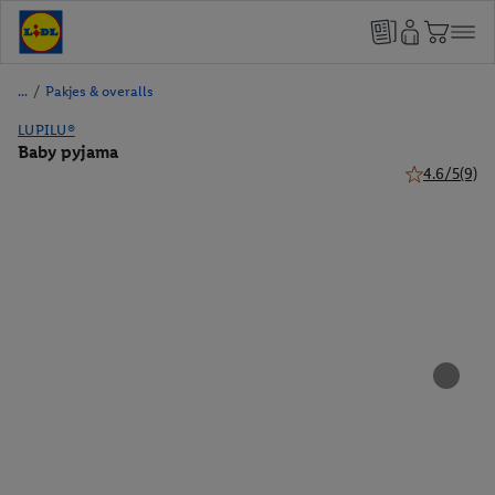
/
Pakjes & overalls
LUPILU®
Baby pyjama
4.6/5
(9)
4.6 van 5 ste