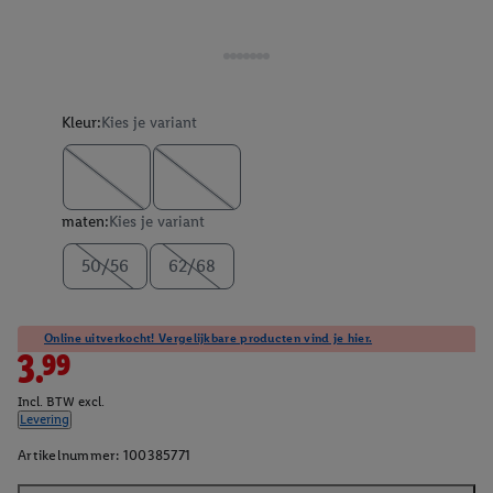
Kleur:
Kies je variant
maten:
Kies je variant
50/56
62/68
Online uitverkocht! Vergelijkbare producten vind je hier.
3.99
Incl. BTW excl.
Levering
Artikelnummer:
100385771