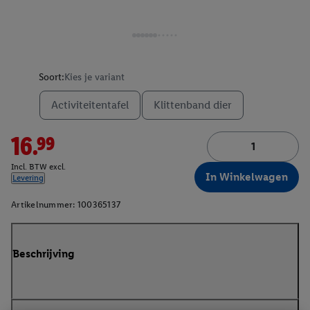
Soort:
Kies je variant
Activiteitentafel
Klittenband dier
16.99
Incl. BTW excl.
In Winkelwagen
Levering
Artikelnummer:
100365137
Beschrijving