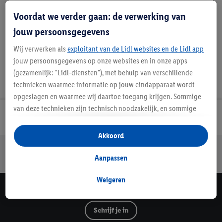
Handleidingen en downloads
Voordat we verder gaan: de verwerking van
jouw persoonsgegevens
Wij verwerken als
exploitant van de Lidl websites en de Lidl app
jouw persoonsgegevens op onze websites en in onze apps
(gezamenlijk: "Lidl-diensten"), met behulp van verschillende
technieken waarmee informatie op jouw eindapparaat wordt
opgeslagen en waarmee wij daartoe toegang krijgen. Sommige
van deze technieken zijn technisch noodzakelijk, en sommige
Lidl Nieuwsbrief
technieken worden met jouw toestemming gebruikt voor het
opslaan van voorkeursinstellingen, het verzamelen en
Akkoord
analyseren van statistieken of voor het tonen van
Jouw voordelen bij ons als Lidl webshop klant
gepersonaliseerde reclame binnen en buiten de Lidl-diensten.
Aanpassen
Gratis retourneren
Veilig winkelen
30 dagen bedenktijd
Als je lid bent van het Lidl Plus-programma, dan worden
gegevens over jouw aankoopgedrag in de winkel ook voor de
Weigeren
hiervoor genoemde doeleinden verwerkt.
Lidl Nieuwsbrief
Als je hier toestemming geeft aan ons voor het personaliseren
Schrijf je in
van reclame en als je vervolgens een Lidl Plus-account