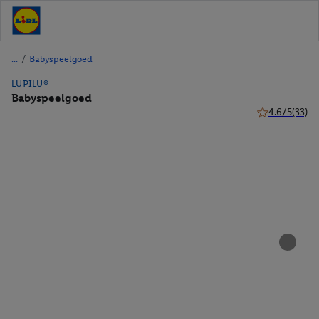
/
Babyspeelgoed
LUPILU®
Babyspeelgoed
4.6/5
(33)
4.6 van 5 ster