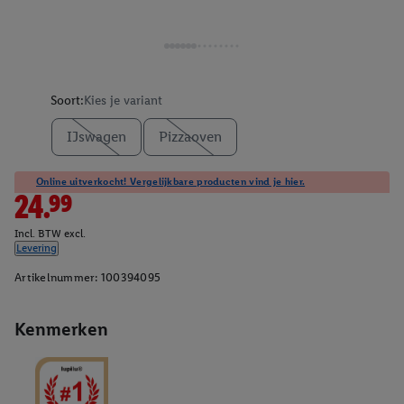
Soort:
Kies je variant
IJswagen
Pizzaoven
Online uitverkocht! Vergelijkbare producten vind je hier.
24.99
Incl. BTW excl.
Levering
Artikelnummer:
100394095
Kenmerken