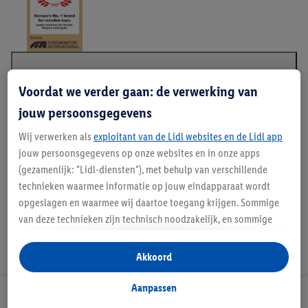
Beschrijving
Voordat we verder gaan: de verwerking van
jouw persoonsgegevens
Wij verwerken als
exploitant van de Lidl websites en de Lidl app
jouw persoonsgegevens op onze websites en in onze apps
Lupilu - Europa's nr. 1 merk voor houten speelgoed
(gezamenlijk: "Lidl-diensten"), met behulp van verschillende
technieken waarmee informatie op jouw eindapparaat wordt
opgeslagen en waarmee wij daartoe toegang krijgen. Sommige
van deze technieken zijn technisch noodzakelijk, en sommige
technieken worden met jouw toestemming gebruikt voor het
opslaan van voorkeursinstellingen, het verzamelen en
Akkoord
analyseren van statistieken of voor het tonen van
gepersonaliseerde reclame binnen en buiten de Lidl-diensten.
Aanpassen
Lidl Nieuwsbrief
Als je lid bent van het Lidl Plus-programma, dan worden