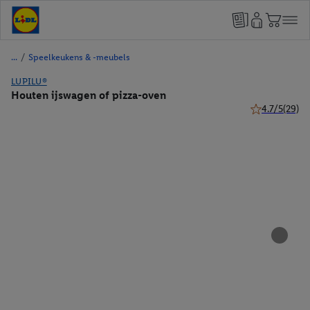
/
Speelkeukens & -meubels
LUPILU®
Houten ijswagen of pizza-oven
4.7/5
(29)
4.7 van 5 ster