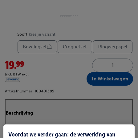
Soort:
Kies je variant
Bowlingset
Croquetset
Ringwerpspel
19.99
Incl. BTW excl.
In Winkelwagen
Levering
Artikelnummer:
100401595
Beschrijving
Voordat we verder gaan: de verwerking van