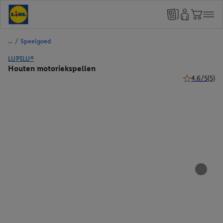
/
Speelgoed
LUPILU®
Houten motoriekspellen
4.6/5
(5)
4.6 van 5 ste