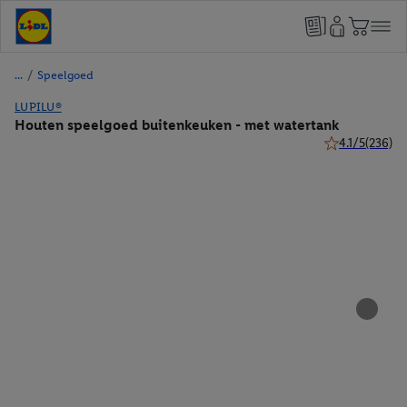
/
Speelgoed
LUPILU®
Houten speelgoed buitenkeuken - met watertank
4.1/5
(236)
4.1 van 5 sterr