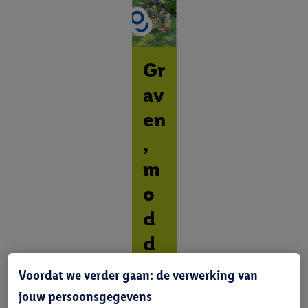
Gr
av
en
,
m
o
d
d
er
Voordat we verder gaan: de verwerking van
en
jouw persoonsgegevens