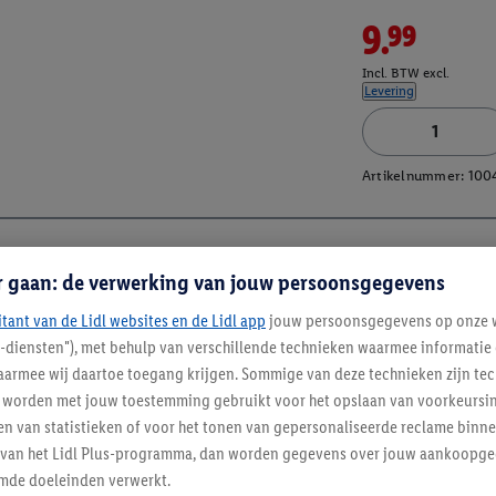
9.99
Incl. BTW excl.
Levering
Artikelnummer:
100
r gaan: de verwerking van jouw persoonsgegevens
itant van de Lidl websites en de Lidl app
jouw persoonsgegevens op onze w
l-diensten"), met behulp van verschillende technieken waarmee informati
armee wij daartoe toegang krijgen. Sommige van deze technieken zijn tec
worden met jouw toestemming gebruikt voor het opslaan van voorkeursins
n van statistieken of voor het tonen van gepersonaliseerde reclame binne
ent van het Lidl Plus-programma, dan worden gegevens over jouw aankoopge
mde doeleinden verwerkt.