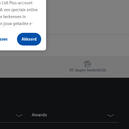
n Lidl Plus-account
A. een speciale online
te herkennen in
an jouw gehashte e-
aan jou zijn
ssen
Akkoord
r producten waarin je
 winkel te plaatsen
innen verschillende
 van jouw gehashte e-
30 dagen bedenktijd
an jou kunnen worden
erking.
en vergelijkbare
en. Meer informatie,
Awards
t moment in te
r
voor meer informatie