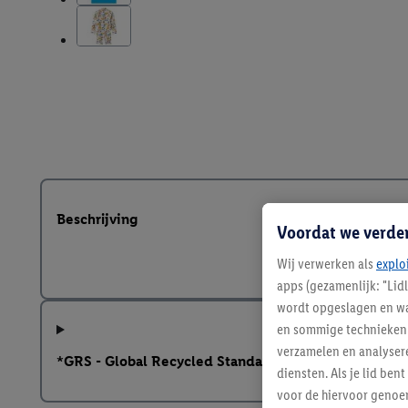
Beschrijving
Voordat we verde
Wij verwerken als
explo
apps (gezamenlijk: "Lid
wordt opgeslagen en wa
en sommige technieken 
verzamelen en analysere
*GRS - Global Recycled Standard
diensten. Als je lid b
voor de hiervoor genoe