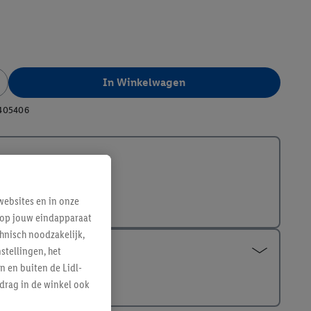
In Winkelwagen
405406
ebsites en in onze
e op jouw eindapparaat
hnisch noodzakelijk,
tellingen, het
n en buiten de Lidl-
drag in de winkel ook