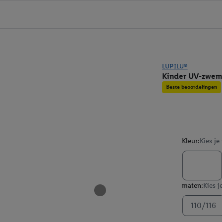
LUPILU®
Kinder UV-zwem
Beste beoordelingen
Kleur:
Kies je
maten:
Kies j
110/116