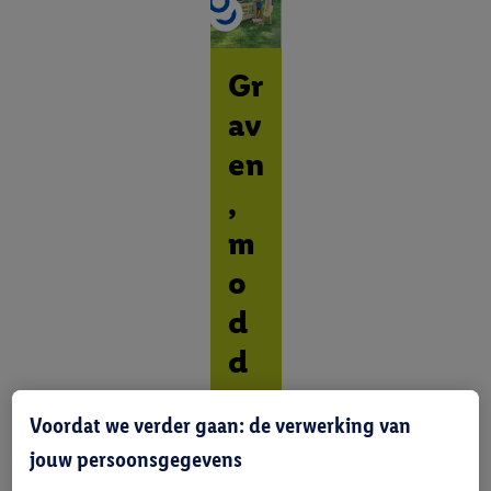
Gr
av
en
,
m
o
d
d
er
Voordat we verder gaan: de verwerking van
en
jouw persoonsgegevens
,