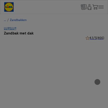
/
Zandbakken
LUPILU®
Zandbak met dak
4.1/5
(466)
4.1 van 5 sterr