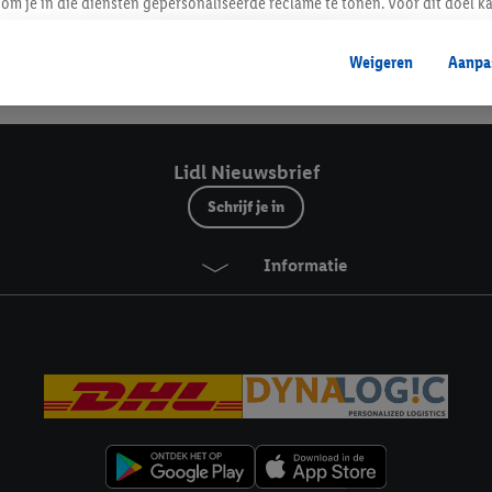
Lidl Nieuwsbrief
om je in die diensten gepersonaliseerde reclame te tonen. Voor dit doel k
mengevoegd met andere identifiers of met identifiers die door Criteo S.A. 
Weigeren
Aanpa
mming geeft, dan kunnen retargeting advertenties worden weergegeven voo
Veilig winkelen
etoond (bijvoorbeeld door het product in een winkelmandje van een online
. De retargeting advertenties kunnen op verschillende eindapparaten en b
ergegeven, als verschillende eindapparaten en Lidl-diensten, met behulp
Lidl Nieuwsbrief
ele andere identifiers of met identifiers waarover Criteo S.A. beschikt, a
Schrijf je in
je aangeven met welke cookies en vergelijkbare technieken en met welke
Informatie
e instemt. Verder kan je er meer informatie vinden over de gegevensverw
eren", kies je voor de optie dat er enkel technisch noodzakelijke cookies 
uikt.
ikken, stem je in met alle verwerkingen voor alle bovengenoemde doeleind
agperiode van de gegevens en je recht om jouw toestemming op elk gewens
privacyverklaring
.
Je vindt de impressum voor de Lidl website hier.
Klik
hie
inzetten.