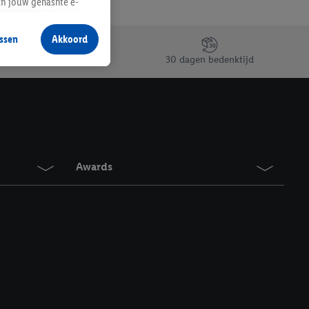
an jouw gehashte e-
aan jou zijn
ssen
Akkoord
r producten waarin je
30 dagen bedenktijd
 winkel te plaatsen
innen verschillende
 van jouw gehashte e-
an jou kunnen worden
Awards
erking.
en vergelijkbare
en. Meer informatie,
t moment in te
r
voor meer informatie