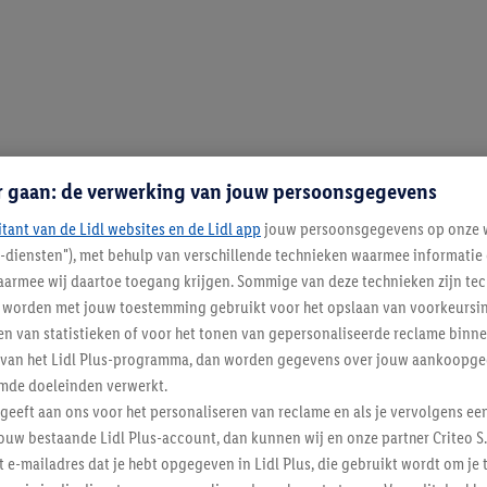
r gaan: de verwerking van jouw persoonsgegevens
itant van de Lidl websites en de Lidl app
jouw persoonsgegevens op onze w
l-diensten"), met behulp van verschillende technieken waarmee informati
armee wij daartoe toegang krijgen. Sommige van deze technieken zijn tec
worden met jouw toestemming gebruikt voor het opslaan van voorkeursins
n van statistieken of voor het tonen van gepersonaliseerde reclame binne
ent van het Lidl Plus-programma, dan worden gegevens over jouw aankoopge
mde doeleinden verwerkt.
 geeft aan ons voor het personaliseren van reclame en als je vervolgens ee
ouw bestaande Lidl Plus-account, dan kunnen wij en onze partner Criteo S.
t e-mailadres dat je hebt opgegeven in Lidl Plus, die gebruikt wordt om je 