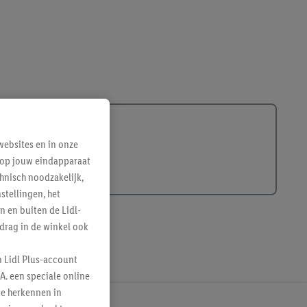
ebsites en in onze
e op jouw eindapparaat
hnisch noodzakelijk,
tellingen, het
n en buiten de Lidl-
drag in de winkel ook
n Lidl Plus-account
A. een speciale online
te herkennen in