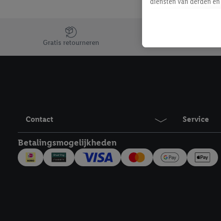
diensten van derden en 
mailadres ook worden sa
toegewezen.
Jouw voordelen bij ons als Lidl webshop klant
Als je hiervoor toeste
Gratis retourneren
eerder interesse hebt g
maar het niet te kopen)
Lidl-diensten worden we
mailadres en met eventu
toegewezen.
Onder "Aanpassen" kun 
Contact
Service
verwerkingsdoeleinden j
Door te klikken op "Weig
Betalingsmogelijkheden
technieken worden gebr
Door op "Akkoord" te kl
inclusief over de opsl
trekken, vind je in onze
over de cookies die wij 