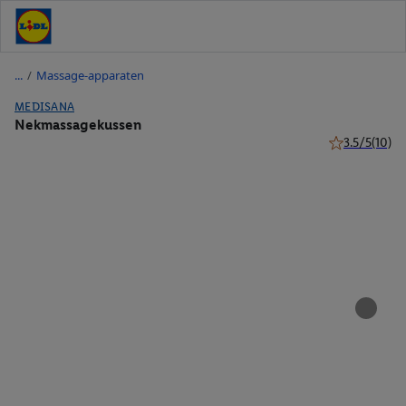
/
Massage-apparaten
MEDISANA
Nekmassagekussen
3.5/5
(10)
3.5 van 5 ster