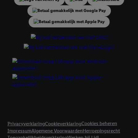
tonen. Voor dit doel kan jouw gehashte e-mailadres ook worden
samengevoegd met andere identifiers of met identifiers die
door Criteo S.A. aan jou zijn toegewezen.
Als je hiervoor toestemming geeft, dan kunnen retargeting
advertenties worden weergegeven voor producten waarin je
eerder interesse hebt getoond (bijvoorbeeld door het product
in een winkelmandje van een online winkel te plaatsen maar het
niet te kopen). De retargeting advertenties kunnen op
verschillende eindapparaten en binnen verschillende Lidl-
diensten worden weergegeven, als verschillende eindapparaten
en Lidl-diensten, met behulp van jouw gehashte e-mailadres en
met eventuele andere identifiers of met identifiers waarover
Criteo S.A. beschikt, aan jou kunnen worden toegewezen.
Onder "Aanpassen" kun je aangeven met welke cookies en
vergelijkbare technieken en met welke verwerkingsdoeleinden
je instemt. Verder kan je er meer informatie vinden over de
Juridische koppelingen
gegevensverwerking.
Cookies beheren
Privacyverklaring
Cookieverklaring
Door te klikken op "Weigeren", kies je voor de optie dat er enkel
Impressum
Algemene Voorwaarden
Herroepingsrecht
technisch noodzakelijke cookies en vergelijkbare technieken
Toegankelijkheidsverklaring
Werken bij Lidl