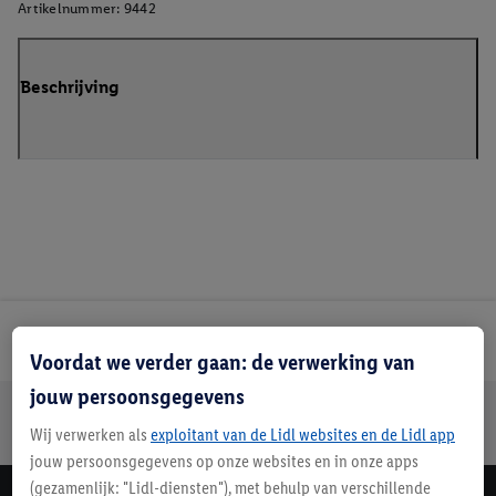
Artikelnummer:
9442
Beschrijving
Lidl Nieuwsbrief
Voordat we verder gaan: de verwerking van
jouw persoonsgegevens
Jouw voordelen bij ons als Lidl webshop klant
Wij verwerken als
exploitant van de Lidl websites en de Lidl app
Gratis retourneren
Veilig winkelen
30 dagen bedenktijd
jouw persoonsgegevens op onze websites en in onze apps
(gezamenlijk: "Lidl-diensten"), met behulp van verschillende