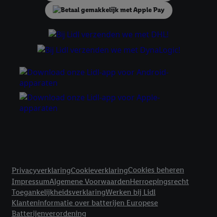
samengevoegd met andere identifiers of met identifiers die
door Criteo S.A. aan jou zijn toegewezen.
Als je hiervoor toestemming geeft, dan kunnen retargeting
advertenties worden weergegeven voor producten waarin je
eerder interesse hebt getoond (bijvoorbeeld door het product
in een winkelmandje van een online winkel te plaatsen maar het
niet te kopen). De retargeting advertenties kunnen op
verschillende eindapparaten en binnen verschillende Lidl-
diensten worden weergegeven, als verschillende eindapparaten
en Lidl-diensten, met behulp van jouw gehashte e-mailadres en
met eventuele andere identifiers of met identifiers waarover
Criteo S.A. beschikt, aan jou kunnen worden toegewezen.
Onder "Aanpassen" kun je aangeven met welke cookies en
vergelijkbare technieken en met welke verwerkingsdoeleinden
Juridische koppelingen
je instemt. Verder kan je er meer informatie vinden over de
Cookies beheren
Privacyverklaring
Cookieverklaring
gegevensverwerking.
Impressum
Algemene Voorwaarden
Herroepingsrecht
Door te klikken op "Weigeren", kies je voor de optie dat er enkel
Toegankelijkheidsverklaring
Werken bij Lidl
technisch noodzakelijke cookies en vergelijkbare technieken
Klanteninformatie over batterijen Europese
worden gebruikt.
Batterijenverordening