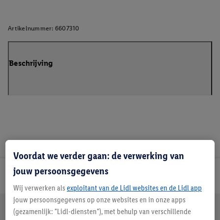
Artikelnummer:
6607310
Beschrijving
Voordat we verder gaan: de verwerking van
jouw persoonsgegevens
Lidl Nieuwsbrief
Wij verwerken als
exploitant van de Lidl websites en de Lidl app
jouw persoonsgegevens op onze websites en in onze apps
Jouw voordelen bij ons als Lidl webshop klant
(gezamenlijk: "Lidl-diensten"), met behulp van verschillende
Gratis retourneren
Veilig winkelen
30 dagen bedenktijd