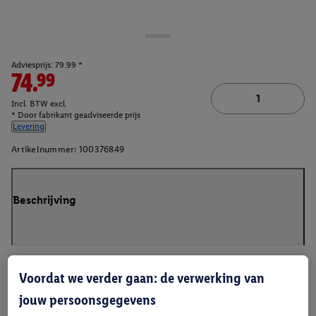
Adviesprijs: 79.99 *
74.99
Incl. BTW excl.
* Door fabrikant geadviseerde prijs
Levering
Artikelnummer:
100376849
Beschrijving
Voordat we verder gaan: de verwerking van
jouw persoonsgegevens