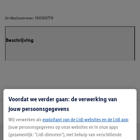
Artikelnummer:
10000779
Beschrijving
Voordat we verder gaan: de verwerking van
jouw persoonsgegevens
Lidl Nieuwsbrief
Wij verwerken als
exploitant van de Lidl websites en de Lidl app
jouw persoonsgegevens op onze websites en in onze apps
Jouw voordelen bij ons als Lidl webshop klant
(gezamenlijk: "Lidl-diensten"), met behulp van verschillende
Gratis retourneren
Veilig winkelen
30 dagen bedenktijd