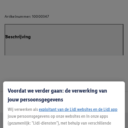
Artikelnummer:
10000347
Beschrijving
Voordat we verder gaan: de verwerking van
jouw persoonsgegevens
Lidl Nieuwsbrief
Wij verwerken als
exploitant van de Lidl websites en de Lidl app
jouw persoonsgegevens op onze websites en in onze apps
Jouw voordelen bij ons als Lidl webshop klant
(gezamenlijk: "Lidl-diensten"), met behulp van verschillende
Gratis retourneren
Veilig winkelen
30 dagen bedenktijd