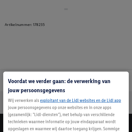
Artikelnummer:
178235
Voordat we verder gaan: de verwerking van
Lidl Nieuwsbrief
jouw persoonsgegevens
Jouw voordelen bij ons als Lidl webshop klant
Wij verwerken als
exploitant van de Lidl websites en de Lidl app
Gratis retourneren
Veilig winkelen
30 dagen bedenktijd
jouw persoonsgegevens op onze websites en in onze apps
(gezamenlijk: "Lidl-diensten"), met behulp van verschillende
technieken waarmee informatie op jouw eindapparaat wordt
Lidl Nieuwsbrief
opgeslagen en waarmee wij daartoe toegang krijgen. Sommige