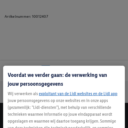
Artikelnummer:
10012407
Lidl Nieuwsbrief
Voordat we verder gaan: de verwerking van
jouw persoonsgegevens
Jouw voordelen bij ons als Lidl webshop klant
Wij verwerken als
exploitant van de Lidl websites en de Lidl app
Gratis retourneren
Veilig winkelen
30 dagen bedenktijd
jouw persoonsgegevens op onze websites en in onze apps
(gezamenlijk: "Lidl-diensten"), met behulp van verschillende
technieken waarmee informatie op jouw eindapparaat wordt
Lidl Nieuwsbrief
opgeslagen en waarmee wij daartoe toegang krijgen. Sommige
Schrijf je in
van deze technieken zijn technisch noodzakelijk, en sommige