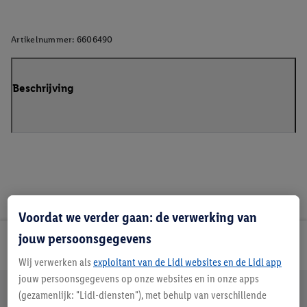
Artikelnummer:
6606490
Beschrijving
Voordat we verder gaan: de verwerking van
jouw persoonsgegevens
Lidl Nieuwsbrief
Wij verwerken als
exploitant van de Lidl websites en de Lidl app
jouw persoonsgegevens op onze websites en in onze apps
Jouw voordelen bij ons als Lidl webshop klant
(gezamenlijk: "Lidl-diensten"), met behulp van verschillende
Gratis retourneren
Veilig winkelen
30 dagen bedenktijd