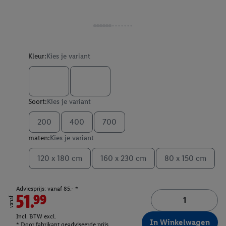
Kleur:
Kies je variant
Soort:
Kies je variant
200
400
700
maten:
Kies je variant
120 x 180 cm
160 x 230 cm
80 x 150 cm
Adviesprijs: vanaf 85.- *
51.99
vanaf
Incl. BTW excl.
In Winkelwagen
* Door fabrikant geadviseerde prijs