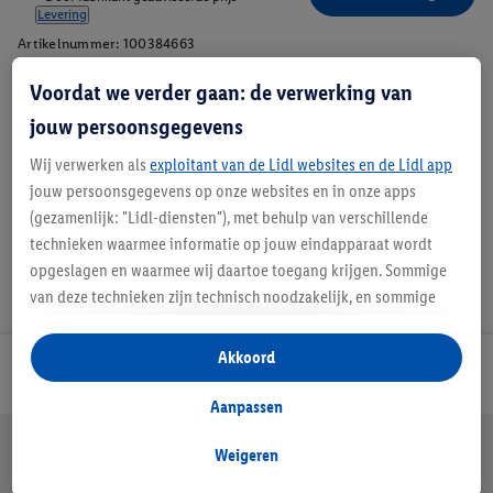
Levering
Artikelnummer:
100384663
Voordat we verder gaan: de verwerking van
Beschrijving
jouw persoonsgegevens
Wij verwerken als
exploitant van de Lidl websites en de Lidl app
jouw persoonsgegevens op onze websites en in onze apps
(gezamenlijk: "Lidl-diensten"), met behulp van verschillende
technieken waarmee informatie op jouw eindapparaat wordt
opgeslagen en waarmee wij daartoe toegang krijgen. Sommige
van deze technieken zijn technisch noodzakelijk, en sommige
technieken worden met jouw toestemming gebruikt voor het
opslaan van voorkeursinstellingen, het verzamelen en
Akkoord
Lidl Nieuwsbrief
analyseren van statistieken of voor het tonen van
gepersonaliseerde reclame binnen en buiten de Lidl-diensten.
Aanpassen
Als je lid bent van het Lidl Plus-programma, dan worden
Jouw voordelen bij ons als Lidl webshop klant
gegevens over jouw aankoopgedrag in de winkel ook voor de
Weigeren
Gratis retourneren
Veilig winkelen
30 dagen bedenktijd
hiervoor genoemde doeleinden verwerkt.