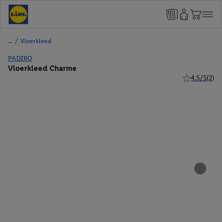
/
Vloerkleed
PADIRO
Vloerkleed Charme
4.5/5
(2)
4.5 van 5 ste