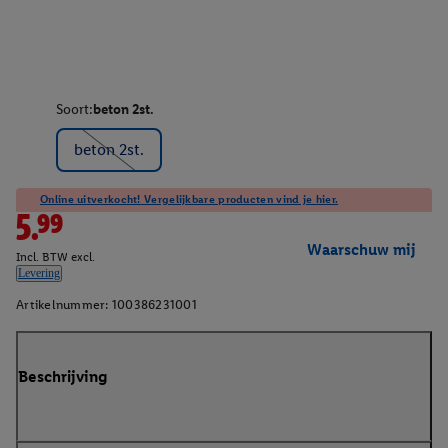
Soort:
beton 2st.
beton 2st.
Online uitverkocht! Vergelijkbare producten vind je hier.
5.99
Waarschuw mij
Incl. BTW excl.
Levering
Artikelnummer:
100386231001
Beschrijving