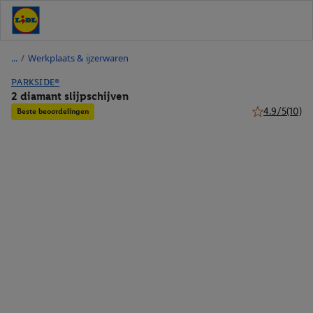
/
Werkplaats & ijzerwaren
PARKSIDE®
2 diamant slijpschijven
4.9/5
(10)
Beste beoordelingen
4.9 van 5 ster