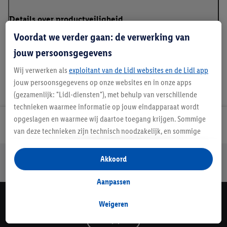
Details over productveiligheid
Voordat we verder gaan: de verwerking van
jouw persoonsgegevens
Wij verwerken als
exploitant van de Lidl websites en de Lidl app
jouw persoonsgegevens op onze websites en in onze apps
(gezamenlijk: "Lidl-diensten"), met behulp van verschillende
technieken waarmee informatie op jouw eindapparaat wordt
opgeslagen en waarmee wij daartoe toegang krijgen. Sommige
Lidl Nieuwsbrief
van deze technieken zijn technisch noodzakelijk, en sommige
technieken worden met jouw toestemming gebruikt voor het
opslaan van voorkeursinstellingen, het verzamelen en
Jouw voordelen bij ons als Lidl webshop klant
Akkoord
analyseren van statistieken of voor het tonen van
Gratis retourneren
Veilig winkelen
30 dagen bedenktijd
gepersonaliseerde reclame binnen en buiten de Lidl-diensten.
Aanpassen
Als je lid bent van het Lidl Plus-programma, dan worden
Lidl Nieuwsbrief
gegevens over jouw aankoopgedrag in de winkel ook voor de
Weigeren
hiervoor genoemde doeleinden verwerkt.
Schrijf je in