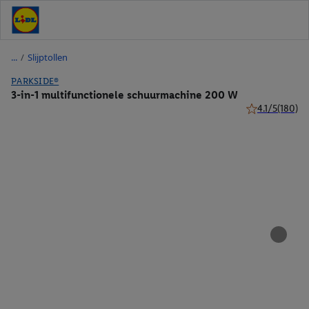
/
Slijptollen
PARKSIDE®
3-in-1 multifunctionele schuurmachine 200 W
4.1/5
(180)
4.1 van 5 sterr