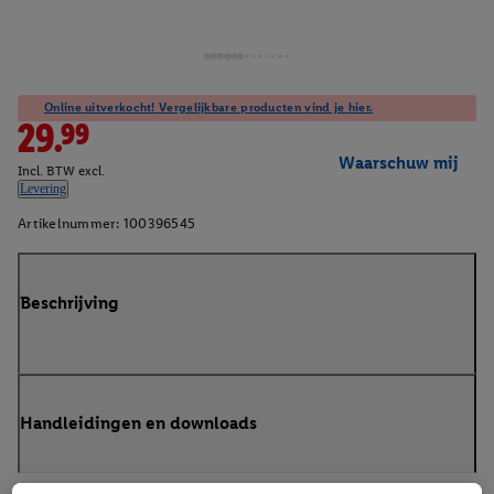
Online uitverkocht! Vergelijkbare producten vind je hier.
29.99
Waarschuw mij
Incl. BTW excl.
Levering
Artikelnummer:
100396545
Beschrijving
Handleidingen en downloads