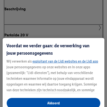
Beschrijving
Parkside 20 V
Voordat we verder gaan: de verwerking van
jouw persoonsgegevens
Klanteninformatie over batterijen Europese
Batterijenverordening
Wij verwerken als
exploitant van de Lidl websites en de Lidl app
jouw persoonsgegevens op onze websites en in onze apps
(gezamenlijk: "Lidl-diensten"), met behulp van verschillende
technieken waarmee informatie op jouw eindapparaat wordt
Handleidingen en downloads
opgeslagen en waarmee wij daartoe toegang krijgen. Sommige
van deze technieken zijn technisch noodzakelijk, en sommige
technieken worden met jouw toestemming gebruikt voor het
opslaan van voorkeursinstellingen, het verzamelen en
Akkoord