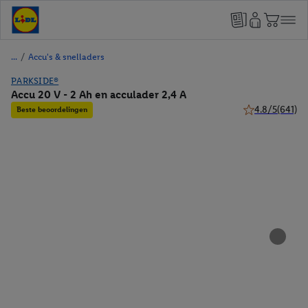
/
Accu's & snelladers
PARKSIDE®
Accu 20 V - 2 Ah en acculader 2,4 A
4.8/5
(641)
Beste beoordelingen
4.8 van 5 sterre